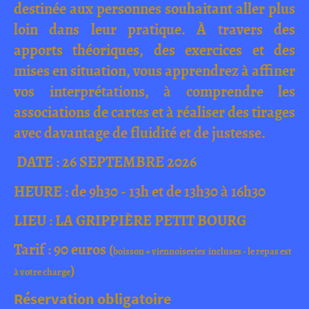
destinée aux personnes souhaitant aller plus
loin dans leur pratique. À travers des
apports théoriques, des exercices et des
mises en situation, vous apprendrez à affiner
vos interprétations, à comprendre les
associations de cartes et à réaliser des tirages
avec davantage de fluidité et de justesse.
DATE : 26 SEPTEMBRE 2026
HEURE : de 9h30 - 13h et de 13h30 à 16h30
LIEU : LA GRIPPIÈRE PETIT BOURG
Tarif : 90 euros (
boisson + viennoiseries incluses - le repas est
)
à votre charge
Réservation obligatoire