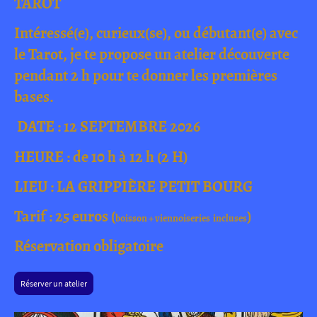
TAROT
Intéressé(e), curieux(se), ou débutant(e) avec
le Tarot, je te propose un atelier découverte
pendant 2 h pour te donner les premières
bases.
DATE : 12 SEPTEMBRE 2026
HEURE : de 10 h à 12 h (2 H)
LIEU : LA GRIPPIÈRE PETIT BOURG
Tarif : 25 euros (
)
boisson + viennoiseries incluses
Réservation obligatoire
Réserver un atelier