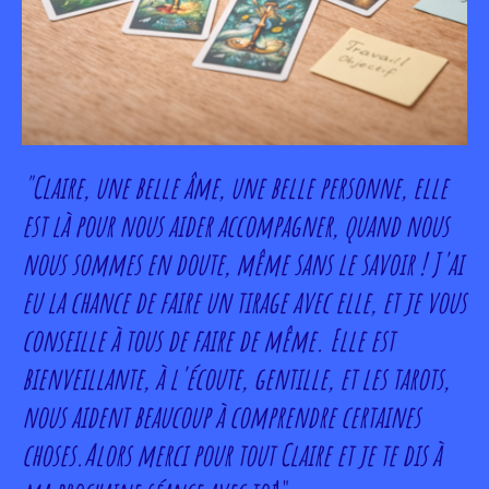
"Claire, une belle âme, une belle personne, elle
est là pour nous aider accompagner, quand nous
nous sommes en doute, même sans le savoir ! J'ai
eu la chance de faire un tirage avec elle, et je vous
conseille à tous de faire de même. Elle est
bienveillante, à l'écoute, gentille, et les tarots,
nous aident beaucoup à comprendre certaines
choses.Alors merci pour tout Claire et je te dis à