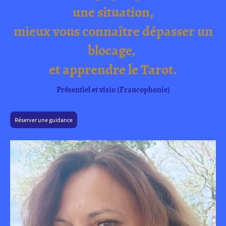
une situation,
mieux vous connaître dépasser un
blocage,
et apprendre le Tarot.
Présentiel et visio (Francophonie)
Réserver une guidance