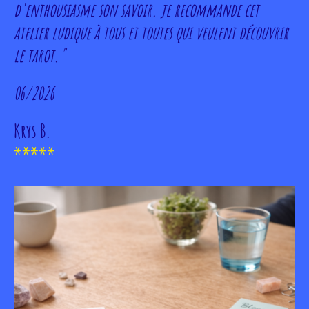
d'enthousiasme son savoir. je recommande cet
atelier ludique à tous et toutes qui veulent découvrir
le tarot."
06/2026
Krys B.
*****